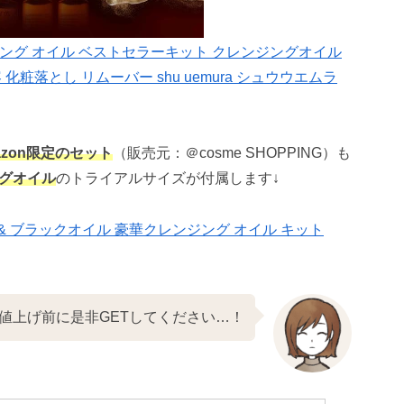
ング オイル ベストセラーキット クレンジングオイル
化粧落とし リムーバー shu uemura シュウウエムラ
azon限定のセット
（販売元：＠cosme SHOPPING）も
グオイル
のトライアルサイズが付属します↓
8∞ & ブラックオイル 豪華クレンジング オイル キット
値上げ前に是非GETしてください…！