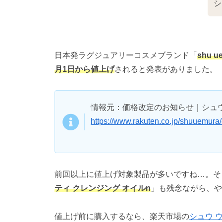
シ
日本発ラグジュアリーコスメブランド「
shu 
月1日から値上げ
されると発表がありました。
情報元：価格改定のお知らせ｜シュウ
https://www.rakuten.co.jp/shuuemura/c
前回以上に値上げ対象製品が多いですね…。そ
ティ クレンジング オイルn
」も残念ながら、や
値上げ前に購入するなら、楽天市場の
シュウ 