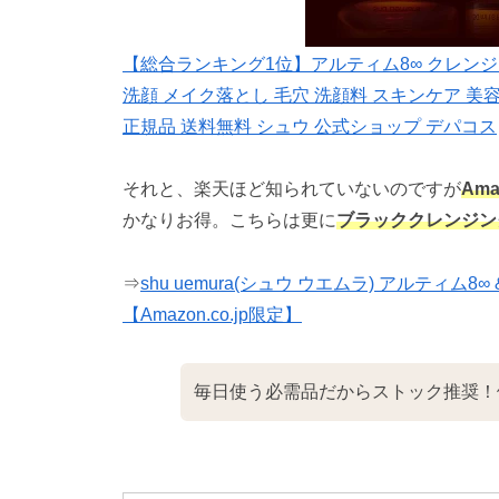
【総合ランキング1位】アルティム8∞ クレンジ
洗顔 メイク落とし 毛穴 洗顔料 スキンケア 美容 
正規品 送料無料 シュウ 公式ショップ デパコス
それと、楽天ほど知られていないのですが
Am
かなりお得。こちらは更に
ブラッククレンジン
⇒
shu uemura(シュウ ウエムラ) アルティム
【Amazon.co.jp限定】
毎日使う必需品だからストック推奨！