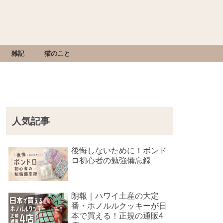
雑記
猫のこと
人気記事
後悔しないために！ボンド
ロ初心者の勉強備忘録
朗報｜ハワイ土産の大定
番・ホノルルクッキーが日
本で買える！正規の通販4