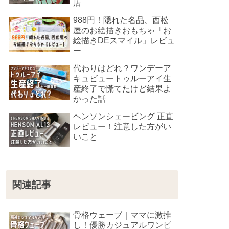
店
988円！隠れた名品、西松
屋のお絵描きおもちゃ「お
絵描きDEスマイル」レビュ
ー
代わりはどれ？ワンデーア
キュビュートゥルーアイ生
産終了で慌てたけど結果よ
かった話
ヘンソンシェービング 正直
レビュー！注意した方がい
いこと
関連記事
骨格ウェーブ｜ママに激推
し！優勝カジュアルワンピ