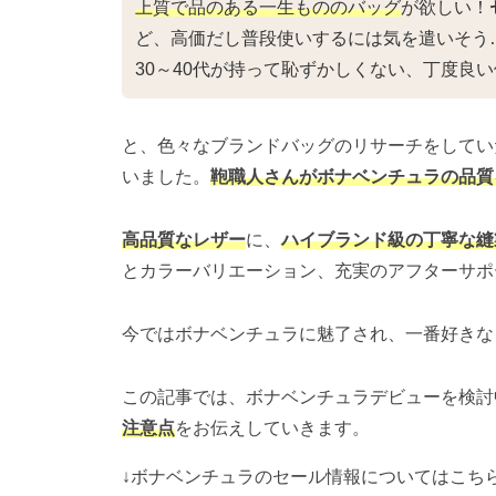
上質で品のある一生もののバッグ
が欲しい！
ど、高価だし普段使いするには気を遣いそう
30～40代が持って恥ずかしくない、丁度良
と、色々なブランドバッグのリサーチをしてい
いました。
鞄職人さんがボナベンチュラの品質
高品質なレザー
に、
ハイブランド級の丁寧な縫
とカラーバリエーション、充実のアフターサポ
今ではボナベンチュラに魅了され、一番好きな
この記事では、ボナベンチュラデビューを検討
注意点
をお伝えしていきます。
↓ボナベンチュラのセール情報についてはこち