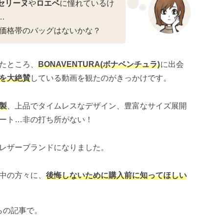
セリーヌ
や
ロエベ
に憧れているけ
…
い価格帯のバッグはないかな？
たところ、
BONAVENTURA(ボナベンチュラ)
に出会
を大絶賛
している動画を観たのがきっかけです。
製
、上品でタイムレスなデザイン、豊富なサイズ展開
ート…非の打ち所がない！
レザーブランドになりました。
中の方々に、
後悔しないために購入前に知ってほしい
らの記事で。