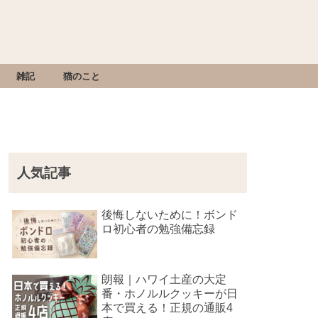
雑記
猫のこと
人気記事
後悔しないために！ボンド
ロ初心者の勉強備忘録
朗報｜ハワイ土産の大定
番・ホノルルクッキーが日
本で買える！正規の通販4