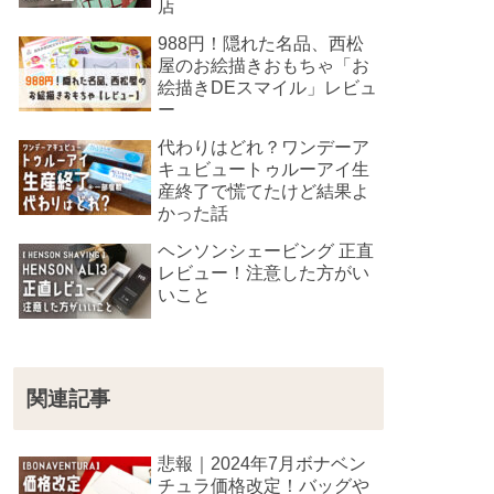
店
988円！隠れた名品、西松
屋のお絵描きおもちゃ「お
絵描きDEスマイル」レビュ
ー
代わりはどれ？ワンデーア
キュビュートゥルーアイ生
産終了で慌てたけど結果よ
かった話
ヘンソンシェービング 正直
レビュー！注意した方がい
いこと
関連記事
悲報｜2024年7月ボナベン
チュラ価格改定！バッグや