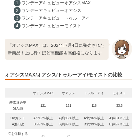
ワンデーアキュビューオアシスMAX
ワンデーアキュビューオアシス
ワンデーアキュビュートゥルーアイ
ワンデーアキュビューモイスト
「オアシスMAX」は、2024年7月4日に発売された
新商品！上に行くほど高機能＆高価格になります
オアシスMAX/オアシス/トゥルーアイ/モイストの比較
オアシスMAX
オアシス
トゥルーアイ
モイスト
酸素透過率
121
121
118
33.3
Dk/L値
UVカット
A:99.7％以上
A:約96％以上
A:約96％以上
A:約81％以上
A波/B波
B:99.9%以上
B:約99％以上
B:約99％以上
B:約97％以上
涙を保持する
◎
〇
―
―