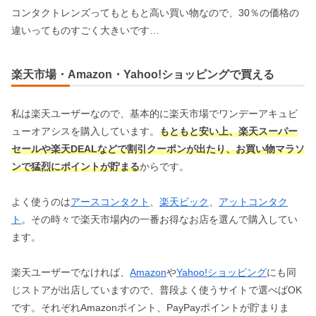
コンタクトレンズってもともと高い買い物なので、30％の価格の
違いってものすごく大きいです…
楽天市場・Amazon・Yahoo!ショッピングで買える
私は楽天ユーザーなので、基本的に楽天市場でワンデーアキュビ
ューオアシスを購入しています。
もともと安い上、楽天スーパー
セールや楽天DEALなどで割引クーポンが出たり、お買い物マラソ
ンで猛烈にポイントが貯まる
からです。
よく使うのは
アースコンタクト
、
楽天ビック
、
アットコンタク
ト
。その時々で楽天市場内の一番お得なお店を選んで購入してい
ます。
楽天ユーザーでなければ、
Amazon
や
Yahoo!ショッピング
にも同
じストアが出店していますので、普段よく使うサイトで選べばOK
です。それぞれAmazonポイント、PayPayポイントが貯まりま