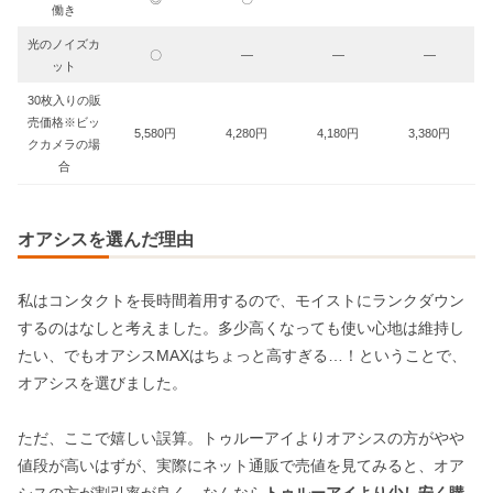
働き
光のノイズカ
〇
―
―
―
ット
30枚入りの販
売価格※ビッ
5,580円
4,280円
4,180円
3,380円
クカメラの場
合
オアシスを選んだ理由
私はコンタクトを長時間着用するので、モイストにランクダウン
するのはなしと考えました。多少高くなっても使い心地は維持し
たい、でもオアシスMAXはちょっと高すぎる…！ということで、
オアシスを選びました。
ただ、ここで嬉しい誤算。トゥルーアイよりオアシスの方がやや
値段が高いはずが、実際にネット通販で売値を見てみると、オア
シスの方が割引率が良く、なんなら
トゥルーアイより少し安く購