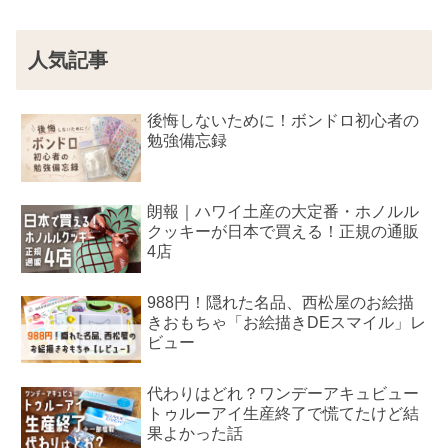
人気記事
後悔しないために！ボンドロ初心者の
勉強備忘録
朗報｜ハワイ土産の大定番・ホノルル
クッキーが日本で買える！正規の通販
4店
988円！隠れた名品、西松屋のお絵描
きおもちゃ「お絵描きDEスマイル」レ
ビュー
代わりはどれ？ワンデーアキュビュー
トゥルーアイ生産終了で慌てたけど結
果よかった話