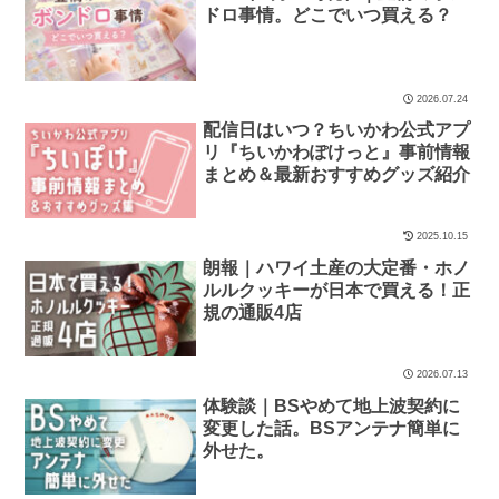
ドロ事情。どこでいつ買える？
2026.07.24
配信日はいつ？ちいかわ公式アプ
リ『ちいかわぽけっと』事前情報
まとめ＆最新おすすめグッズ紹介
2025.10.15
朗報｜ハワイ土産の大定番・ホノ
ルルクッキーが日本で買える！正
規の通販4店
2026.07.13
体験談｜BSやめて地上波契約に
変更した話。BSアンテナ簡単に
外せた。