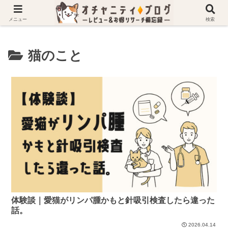
ホーム
猫のこと
メニュー
検索
猫のこと
体験談｜愛猫がリンパ腫かもと針吸引検査したら違った
話。
2026.04.14