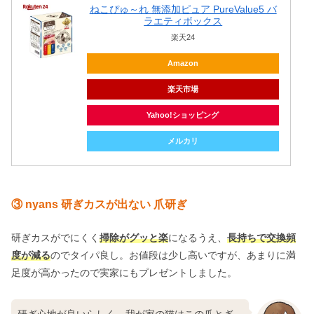
ねこぴゅ～れ 無添加ピュア PureValue5 バ
ラエティボックス
楽天24
Amazon
楽天市場
Yahoo!ショッピング
メルカリ
③ nyans 研ぎカスが出ない 爪研ぎ
研ぎカスがでにくく
掃除がグッと楽
になるうえ、
長持ちで交換頻
度が減る
のでタイパ良し。お値段は少し高いですが、あまりに満
足度が高かったので実家にもプレゼントしました。