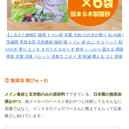
【ふるさと納税】猫用 トイレ砂 木製 大粒 ひのきの香り 6L×6袋 |
茨城県 常陸太田 天然素材 猫砂 猫 トイレ 砂 ねこ ネコ ペット 粒
ひのき 香り ヒノキ オガクズ おがくず 粉末 しっかり 固まる 掃除
簡単 木製 消臭 ペレット 消臭力 ニオイ 木 軽減 燃える ゴミ 簡単
② 無添加 猫ぴゅ～れ
メイン食材と玄米粉のみの原材料
でできている、
日本製の無添加
猫おやつ
。他メーカーのペースト状おやつと比較してもそんなに
高価ではなく、インスタのフォロワーさんに教えてもらって以来
購入し続けています。