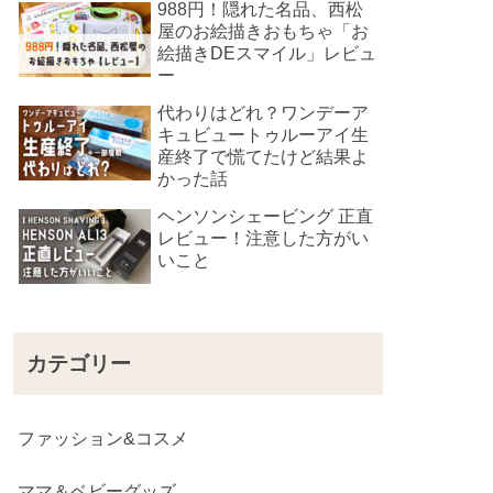
988円！隠れた名品、西松
屋のお絵描きおもちゃ「お
絵描きDEスマイル」レビュ
ー
代わりはどれ？ワンデーア
キュビュートゥルーアイ生
産終了で慌てたけど結果よ
かった話
ヘンソンシェービング 正直
レビュー！注意した方がい
いこと
カテゴリー
ファッション&コスメ
ママ＆ベビーグッズ