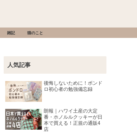
雑記
猫のこと
人気記事
後悔しないために！ボンド
ロ初心者の勉強備忘録
朗報｜ハワイ土産の大定
番・ホノルルクッキーが日
本で買える！正規の通販4
店