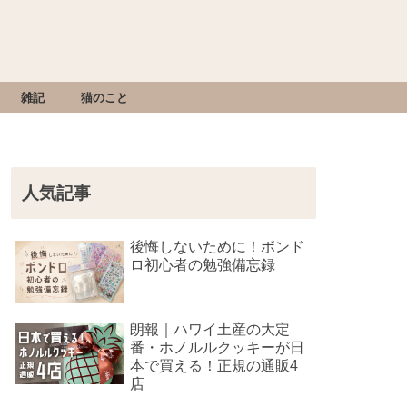
雑記
猫のこと
人気記事
後悔しないために！ボンド
ロ初心者の勉強備忘録
朗報｜ハワイ土産の大定
番・ホノルルクッキーが日
本で買える！正規の通販4
店