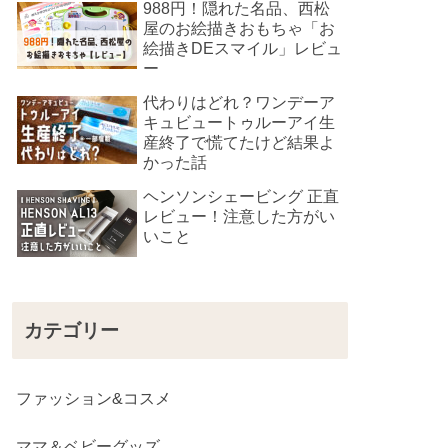
988円！隠れた名品、西松
屋のお絵描きおもちゃ「お
絵描きDEスマイル」レビュ
ー
代わりはどれ？ワンデーア
キュビュートゥルーアイ生
産終了で慌てたけど結果よ
かった話
ヘンソンシェービング 正直
レビュー！注意した方がい
いこと
カテゴリー
ファッション&コスメ
ママ＆ベビーグッズ